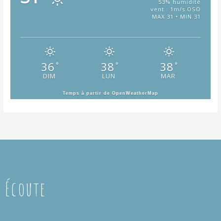
53% humidité
vent : 1m/s OSO
MAX 31 • MIN 31
36
38
38
°
°
°
DIM
LUN
MAR
Temps à partir de OpenWeatherMap
Écoute