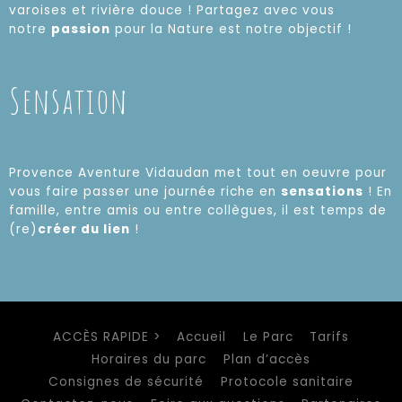
varoises et rivière douce ! Partagez avec vous
notre
passion
pour la Nature est notre objectif !
Sensation
Provence Aventure Vidaudan met tout en oeuvre pour
vous faire passer une journée riche en
sensations
! En
famille, entre amis ou entre collègues, il est temps de
(re)
créer du lien
!
ACCÈS RAPIDE >
Accueil
Le Parc
Tarifs
Horaires du parc
Plan d’accès
Consignes de sécurité
Protocole sanitaire