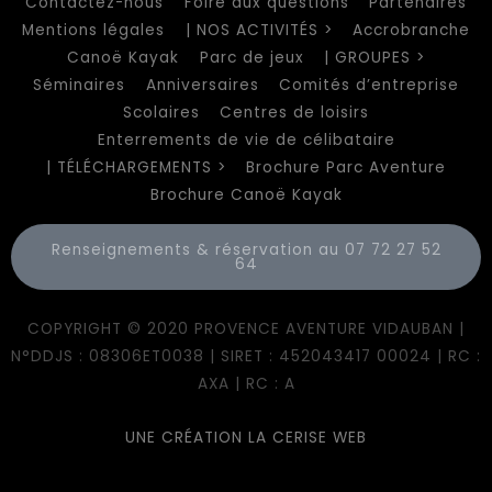
Contactez-nous
Foire aux questions
Partenaires
Mentions légales
| NOS ACTIVITÉS >
Accrobranche
Canoë Kayak
Parc de jeux
| GROUPES >
Séminaires
Anniversaires
Comités d’entreprise
Scolaires
Centres de loisirs
Enterrements de vie de célibataire
| TÉLÉCHARGEMENTS >
Brochure Parc Aventure
Brochure Canoë Kayak
Renseignements & réservation au 07 72 27 52
64
COPYRIGHT © 2020 PROVENCE AVENTURE VIDAUBAN |
N°DDJS : 08306ET0038 | SIRET : 452043417 00024 | RC :
AXA | RC : A
UNE CRÉATION LA CERISE WEB