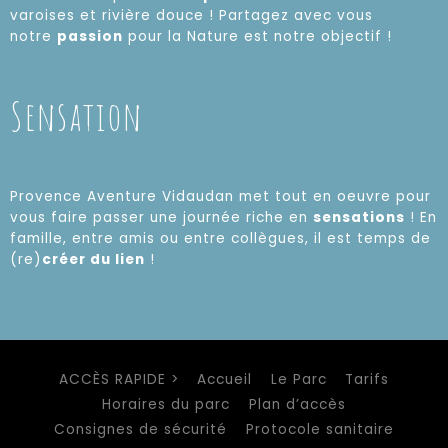
varoises et rivière douce ! Partagez avec vous
notre
passion
pour la Nature est notre objectif !
Sensation
Provence Aventure Vidaudan met tout en oeuvre pour
vous faire passer une journée riche en
sensations
! En
famille, entre amis ou entre collègues, il est temps de
(re)
créer du lien
!
ACCÈS RAPIDE >
Accueil
Le Parc
Tarifs
Horaires du parc
Plan d’accès
Consignes de sécurité
Protocole sanitaire