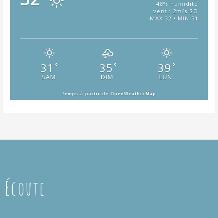
48% humidité
vent : 2m/s SO
MAX 32 • MIN 31
31
35
39
°
°
°
SAM
DIM
LUN
Temps à partir de OpenWeatherMap
Écoute